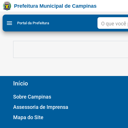
Prefeitura Municipal de Campinas
Ir para conteudo
Ir para menu do site da Prefeitura de Campinas
Ligar/Desligar contraste visual de tela para acessibili
1
2
menu
Portal da Prefeitura
Início
Sobre Campinas
Assessoria de Imprensa
Mapa do Site