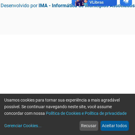
Desenvolvido por
IMA - Informática de Municípios Associados
Usamos cookies para tornar sua experiência a mais agradável
possível. Se continuar navegando neste site, você assume
concordar com nossa
Política de Cookies e Política de privacidade
home
build_circle
event
web
more_horiz
Erro ao enviar informações, por favor tente novamente
Gerenciar Cookies
...
Recusar
Aceitar todos
Início
Serviços
Eventos
Notícias
Mais