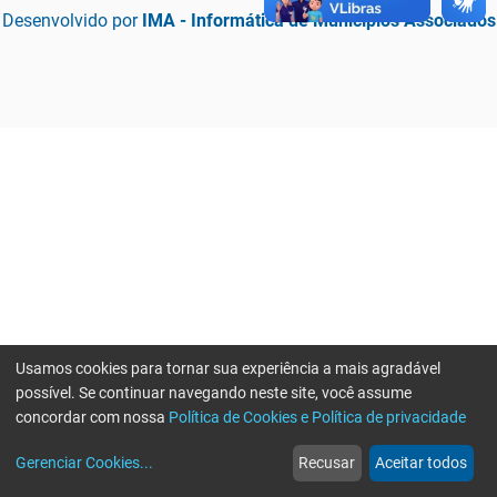
Desenvolvido por
IMA - Informática de Municípios Associados
Usamos cookies para tornar sua experiência a mais agradável
possível. Se continuar navegando neste site, você assume
concordar com nossa
Política de Cookies e Política de privacidade
home
build_circle
event
web
more_horiz
Erro ao enviar informações, por favor tente novamente
Gerenciar Cookies
...
Recusar
Aceitar todos
Início
Serviços
Eventos
Notícias
Mais