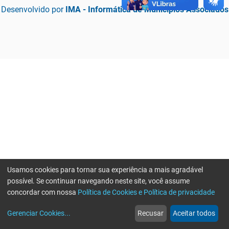
Desenvolvido por
IMA - Informática de Municípios Associados
Usamos cookies para tornar sua experiência a mais agradável
possível. Se continuar navegando neste site, você assume
concordar com nossa
Política de Cookies e Política de privacidade
home
build_circle
event
web
more_horiz
Erro ao enviar informações, por favor tente novamente
Gerenciar Cookies
...
Recusar
Aceitar todos
Início
Serviços
Eventos
Notícias
Mais