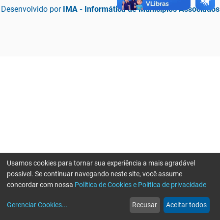
Desenvolvido por
IMA - Informática de Municípios Associados
Usamos cookies para tornar sua experiência a mais agradável
possível. Se continuar navegando neste site, você assume
concordar com nossa
Política de Cookies e Política de privacidade
home
build_circle
event
web
more_horiz
Erro ao enviar informações, por favor tente novamente
Gerenciar Cookies
...
Recusar
Aceitar todos
Início
Serviços
Eventos
Notícias
Mais