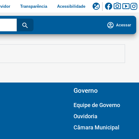
facebook
photo_camera
smart_display
flaky
vidor
Transparência
Acessibilidade
account_circle
search
Acessar
Governo
Equipe de Governo
Ouvidoria
Câmara Municipal