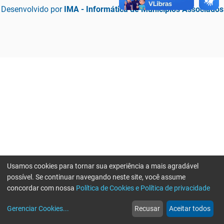
Desenvolvido por
IMA - Informática de Municípios Associados
Usamos cookies para tornar sua experiência a mais agradável
possível. Se continuar navegando neste site, você assume
concordar com nossa
Política de Cookies e Política de privacidade
home
build_circle
event
web
more_horiz
Erro ao enviar informações, por favor tente novamente
Gerenciar Cookies
...
Recusar
Aceitar todos
Início
Serviços
Eventos
Notícias
Mais