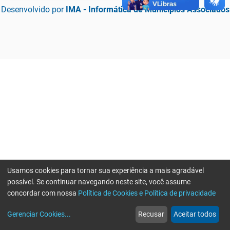
Desenvolvido por
IMA - Informática de Municípios Associados
Usamos cookies para tornar sua experiência a mais agradável
possível. Se continuar navegando neste site, você assume
concordar com nossa
Política de Cookies e Política de privacidade
home
build_circle
event
web
more_horiz
Erro ao enviar informações, por favor tente novamente
Gerenciar Cookies
...
Recusar
Aceitar todos
Início
Serviços
Eventos
Notícias
Mais