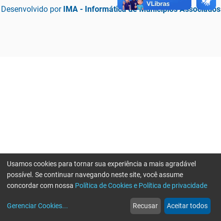
Desenvolvido por
IMA - Informática de Municípios Associados
Usamos cookies para tornar sua experiência a mais agradável
possível. Se continuar navegando neste site, você assume
concordar com nossa
Política de Cookies e Política de privacidade
home
build_circle
event
web
more_horiz
Erro ao enviar informações, por favor tente novamente
Gerenciar Cookies
...
Recusar
Aceitar todos
Início
Serviços
Eventos
Notícias
Mais