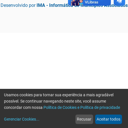
Desenvolvido por
IMA - Informática de Municípios Associados
Usamos cookies para tornar sua experiência a mais agradável
possível. Se continuar navegando neste site, você assume
concordar com nossa
Política de Cookies e Política de privacidade
home
build_circle
event
web
more_horiz
Erro ao enviar informações, por favor tente novamente
Gerenciar Cookies
...
Recusar
Aceitar todos
Início
Serviços
Eventos
Notícias
Mais