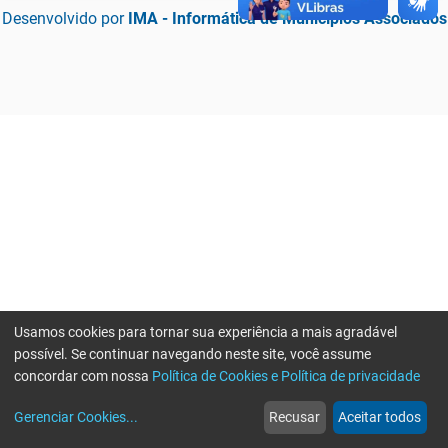
Desenvolvido por
IMA - Informática de Municípios Associados
Usamos cookies para tornar sua experiência a mais agradável
possível. Se continuar navegando neste site, você assume
concordar com nossa
Política de Cookies e Política de privacidade
home
build_circle
event
web
more_horiz
Erro ao enviar informações, por favor tente novamente
Gerenciar Cookies
...
Recusar
Aceitar todos
Início
Serviços
Eventos
Notícias
Mais