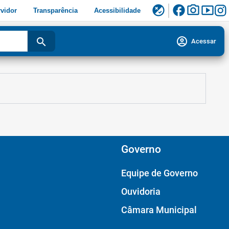
facebook
photo_camera
smart_display
flaky
vidor
Transparência
Acessibilidade
account_circle
search
Acessar
Governo
Equipe de Governo
Ouvidoria
Câmara Municipal