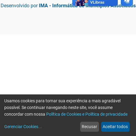
Desenvolvido por
IMA - Informática de Municípios Associados
Usamos cookies para tornar sua experiência a mais agradável
possível. Se continuar navegando neste site, você assume
concordar com nossa
Política de Cookies e Política de privacidade
home
build_circle
event
web
more_horiz
Erro ao enviar informações, por favor tente novamente
Gerenciar Cookies
...
Recusar
Aceitar todos
Início
Serviços
Eventos
Notícias
Mais