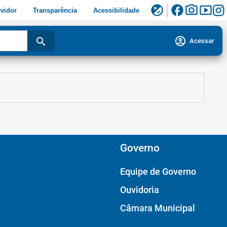
facebook
photo_camera
smart_display
flaky
vidor
Transparência
Acessibilidade
account_circle
search
Acessar
Governo
Equipe de Governo
Ouvidoria
Câmara Municipal