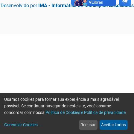
Desenvolvido por
IMA - Informática de Municípios Associados
Usamos cookies para tornar sua experiência a mais agradável
possível. Se continuar navegando neste site, você assume
concordar com nossa
Política de Cookies e Política de privacidade
home
build_circle
event
web
more_horiz
Erro ao enviar informações, por favor tente novamente
Gerenciar Cookies
...
Recusar
Aceitar todos
Início
Serviços
Eventos
Notícias
Mais