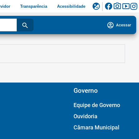
facebook
photo_camera
smart_display
flaky
vidor
Transparência
Acessibilidade
account_circle
search
Acessar
Governo
Equipe de Governo
Ouvidoria
Câmara Municipal