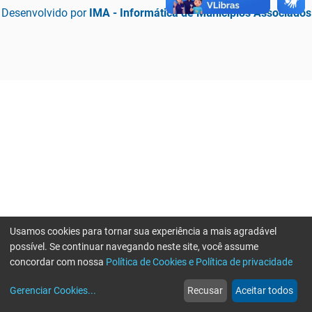
Desenvolvido por
IMA - Informática de Municípios Associados
Usamos cookies para tornar sua experiência a mais agradável
possível. Se continuar navegando neste site, você assume
concordar com nossa
Política de Cookies e Política de privacidade
home
build_circle
event
web
more_horiz
Erro ao enviar informações, por favor tente novamente
Gerenciar Cookies
...
Recusar
Aceitar todos
Início
Serviços
Eventos
Notícias
Mais