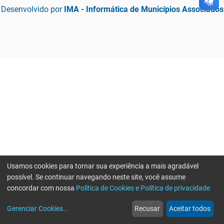
Desenvolvido por
IMA - Informática de Municípios Associados
Usamos cookies para tornar sua experiência a mais agradável
possível. Se continuar navegando neste site, você assume
concordar com nossa
Política de Cookies e Política de privacidade
home
build_circle
event
web
more_horiz
Gerenciar Cookies
...
Recusar
Aceitar todos
Início
Serviços
Eventos
Notícias
Mais