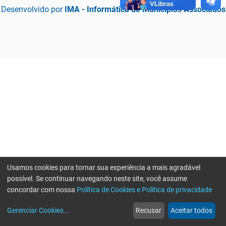
Desenvolvido por
IMA - Informática de Municípios Associados
Usamos cookies para tornar sua experiência a mais agradável
possível. Se continuar navegando neste site, você assume
concordar com nossa
Política de Cookies e Política de privacidade
home
build_circle
event
web
more_horiz
Erro ao enviar informações, por favor tente novamente
Gerenciar Cookies
...
Recusar
Aceitar todos
Início
Serviços
Eventos
Notícias
Mais