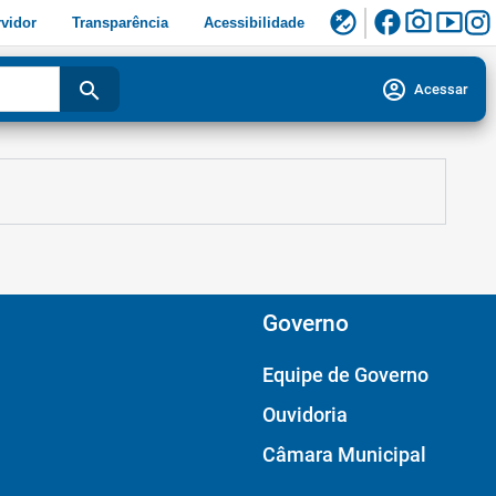
facebook
photo_camera
smart_display
flaky
vidor
Transparência
Acessibilidade
account_circle
search
Acessar
Governo
Equipe de Governo
Ouvidoria
Câmara Municipal