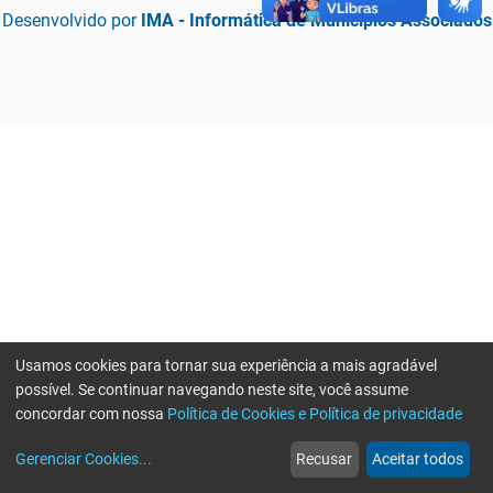
Desenvolvido por
IMA - Informática de Municípios Associados
Usamos cookies para tornar sua experiência a mais agradável
possível. Se continuar navegando neste site, você assume
concordar com nossa
Política de Cookies e Política de privacidade
home
build_circle
event
web
more_horiz
Erro ao enviar informações, por favor tente novamente
Gerenciar Cookies
...
Recusar
Aceitar todos
Início
Serviços
Eventos
Notícias
Mais