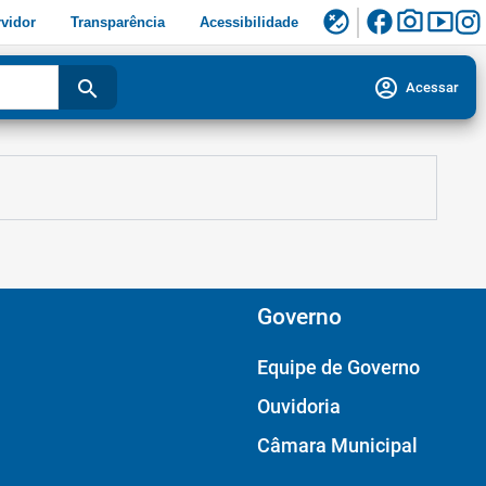
facebook
photo_camera
smart_display
flaky
vidor
Transparência
Acessibilidade
account_circle
search
Acessar
Governo
Equipe de Governo
Ouvidoria
Câmara Municipal