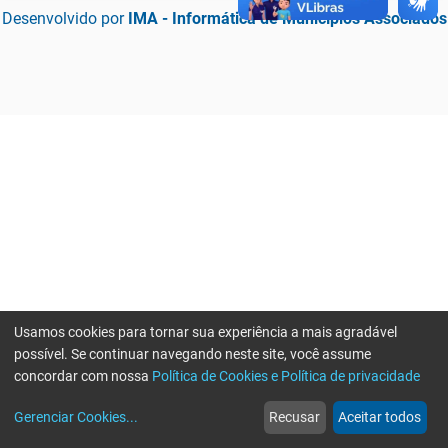
Desenvolvido por
IMA - Informática de Municípios Associados
Usamos cookies para tornar sua experiência a mais agradável
possível. Se continuar navegando neste site, você assume
concordar com nossa
Política de Cookies e Política de privacidade
home
build_circle
event
web
more_horiz
Erro ao enviar informações, por favor tente novamente
Gerenciar Cookies
...
Recusar
Aceitar todos
Início
Serviços
Eventos
Notícias
Mais