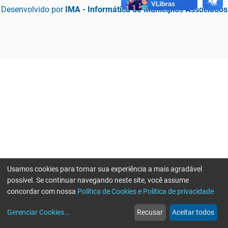
Desenvolvido por
IMA - Informática de Municípios Associados
Usamos cookies para tornar sua experiência a mais agradável
possível. Se continuar navegando neste site, você assume
concordar com nossa
Política de Cookies e Política de privacidade
home
build_circle
event
web
more_horiz
Erro ao enviar informações, por favor tente novamente
Gerenciar Cookies
...
Recusar
Aceitar todos
Início
Serviços
Eventos
Notícias
Mais