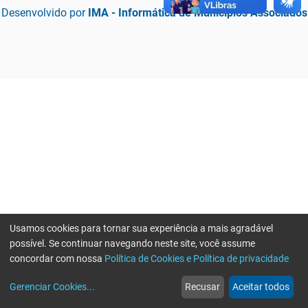
Desenvolvido por
IMA - Informática de Municípios Associados
Usamos cookies para tornar sua experiência a mais agradável
possível. Se continuar navegando neste site, você assume
concordar com nossa
Política de Cookies e Política de privacidade
home
build_circle
event
web
more_horiz
Erro ao enviar informações, por favor tente novamente
Gerenciar Cookies
...
Recusar
Aceitar todos
Início
Serviços
Eventos
Notícias
Mais