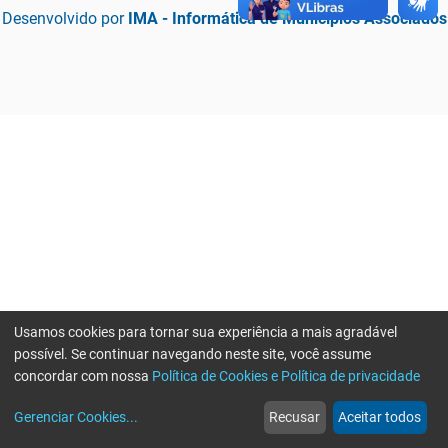
Desenvolvido por
IMA - Informática de Municípios Associados
Usamos cookies para tornar sua experiência a mais agradável
possível. Se continuar navegando neste site, você assume
concordar com nossa
Política de Cookies e Política de privacidade
home
build_circle
event
web
more_horiz
Erro ao enviar informações, por favor tente novamente
Gerenciar Cookies
...
Recusar
Aceitar todos
Início
Serviços
Eventos
Notícias
Mais