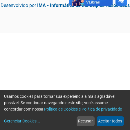
Desenvolvido por
IMA - Informática de Municípios Associados
Usamos cookies para tornar sua experiência a mais agradável
possível. Se continuar navegando neste site, você assume
concordar com nossa
Política de Cookies e Política de privacidade
home
build_circle
event
web
more_horiz
Erro ao enviar informações, por favor tente novamente
Gerenciar Cookies
...
Recusar
Aceitar todos
Início
Serviços
Eventos
Notícias
Mais