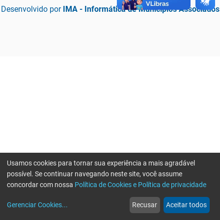
Desenvolvido por
IMA - Informática de Municípios Associados
Usamos cookies para tornar sua experiência a mais agradável
possível. Se continuar navegando neste site, você assume
concordar com nossa
Política de Cookies e Política de privacidade
home
build_circle
event
web
more_horiz
Erro ao enviar informações, por favor tente novamente
Gerenciar Cookies
...
Recusar
Aceitar todos
Início
Serviços
Eventos
Notícias
Mais