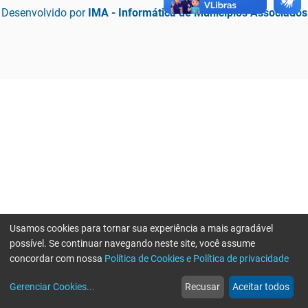
Desenvolvido por
IMA - Informática de Municípios Associados
Usamos cookies para tornar sua experiência a mais agradável
possível. Se continuar navegando neste site, você assume
concordar com nossa
Política de Cookies e Política de privacidade
home
build_circle
event
web
more_horiz
Erro ao enviar informações, por favor tente novamente
Gerenciar Cookies
...
Recusar
Aceitar todos
Início
Serviços
Eventos
Notícias
Mais