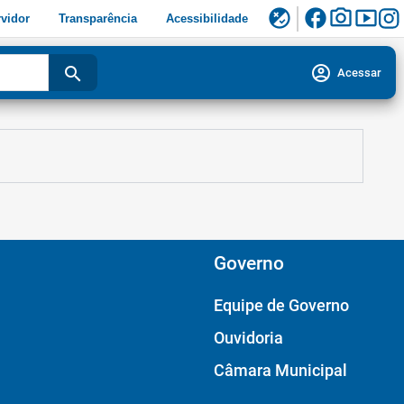
facebook
photo_camera
smart_display
flaky
vidor
Transparência
Acessibilidade
account_circle
search
Acessar
Governo
Equipe de Governo
Ouvidoria
Câmara Municipal