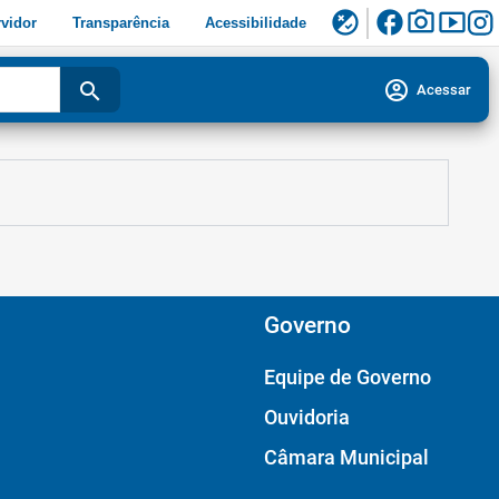
facebook
photo_camera
smart_display
flaky
vidor
Transparência
Acessibilidade
account_circle
search
Acessar
Governo
Equipe de Governo
Ouvidoria
Câmara Municipal