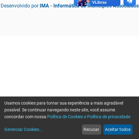
Desenvolvido por
IMA - Informática de Municípios Associados
Usamos cookies para tornar sua experiência a mais agradável
possível. Se continuar navegando neste site, você assume
concordar com nossa
Política de Cookies e Política de privacidade
home
build_circle
event
web
more_horiz
Erro ao enviar informações, por favor tente novamente
Gerenciar Cookies
...
Recusar
Aceitar todos
Início
Serviços
Eventos
Notícias
Mais