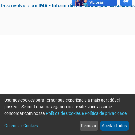
Desenvolvido por
IMA - Informática de Municípios Associados
Usamos cookies para tornar sua experiência a mais agradável
possível. Se continuar navegando neste site, você assume
concordar com nossa
Política de Cookies e Política de privacidade
home
build_circle
event
web
more_horiz
Erro ao enviar informações, por favor tente novamente
Gerenciar Cookies
...
Recusar
Aceitar todos
Início
Serviços
Eventos
Notícias
Mais