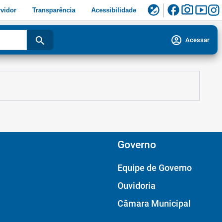
facebook
photo_camera
smart_display
flaky
vidor
Transparência
Acessibilidade
account_circle
search
Acessar
Governo
Equipe de Governo
Ouvidoria
Câmara Municipal