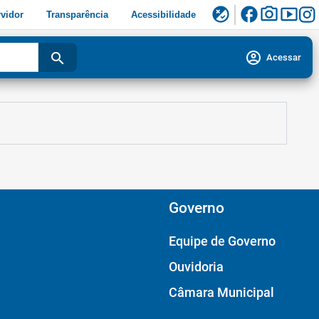
facebook
photo_camera
smart_display
flaky
vidor
Transparência
Acessibilidade
account_circle
search
Acessar
Governo
Equipe de Governo
Ouvidoria
Câmara Municipal