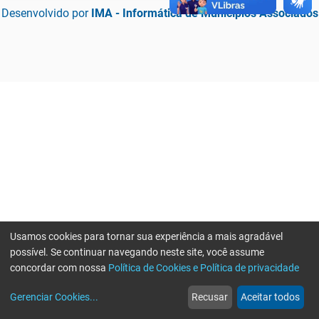
Desenvolvido por
IMA - Informática de Municípios Associados
Usamos cookies para tornar sua experiência a mais agradável
possível. Se continuar navegando neste site, você assume
concordar com nossa
Política de Cookies e Política de privacidade
home
build_circle
event
web
more_horiz
Erro ao enviar informações, por favor tente novamente
Gerenciar Cookies
...
Recusar
Aceitar todos
Início
Serviços
Eventos
Notícias
Mais