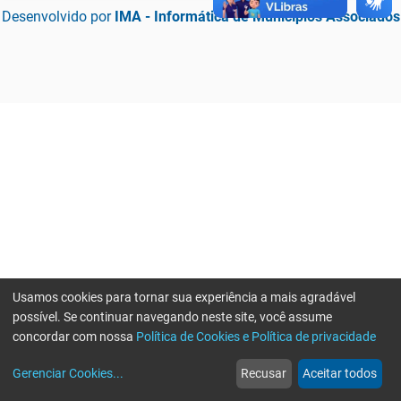
Desenvolvido por
IMA - Informática de Municípios Associados
Usamos cookies para tornar sua experiência a mais agradável
possível. Se continuar navegando neste site, você assume
concordar com nossa
Política de Cookies e Política de privacidade
home
build_circle
event
web
more_horiz
Erro ao enviar informações, por favor tente novamente
Gerenciar Cookies
...
Recusar
Aceitar todos
Início
Serviços
Eventos
Notícias
Mais