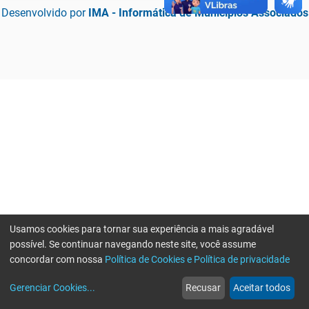
Desenvolvido por
IMA - Informática de Municípios Associados
Usamos cookies para tornar sua experiência a mais agradável
possível. Se continuar navegando neste site, você assume
concordar com nossa
Política de Cookies e Política de privacidade
home
build_circle
event
web
more_horiz
Erro ao enviar informações, por favor tente novamente
Gerenciar Cookies
...
Recusar
Aceitar todos
Início
Serviços
Eventos
Notícias
Mais