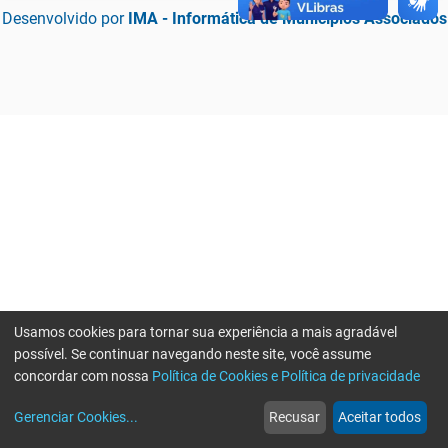
Desenvolvido por
IMA - Informática de Municípios Associados
Usamos cookies para tornar sua experiência a mais agradável
possível. Se continuar navegando neste site, você assume
concordar com nossa
Política de Cookies e Política de privacidade
home
build_circle
event
web
more_horiz
Erro ao enviar informações, por favor tente novamente
Gerenciar Cookies
...
Recusar
Aceitar todos
Início
Serviços
Eventos
Notícias
Mais