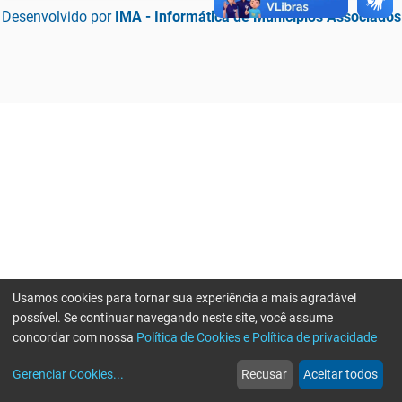
Desenvolvido por
IMA - Informática de Municípios Associados
Usamos cookies para tornar sua experiência a mais agradável
possível. Se continuar navegando neste site, você assume
concordar com nossa
Política de Cookies e Política de privacidade
home
build_circle
event
web
more_horiz
Erro ao enviar informações, por favor tente novamente
Gerenciar Cookies
...
Recusar
Aceitar todos
Início
Serviços
Eventos
Notícias
Mais