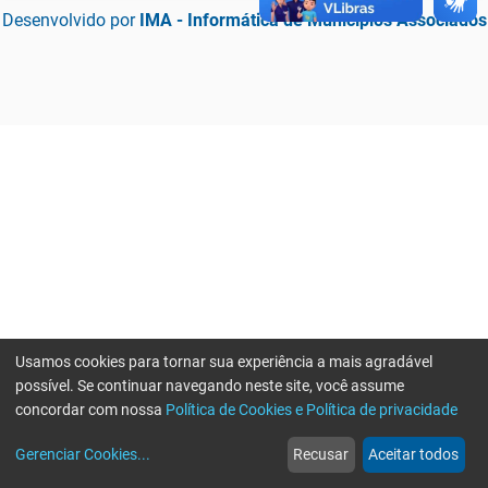
Desenvolvido por
IMA - Informática de Municípios Associados
Usamos cookies para tornar sua experiência a mais agradável
possível. Se continuar navegando neste site, você assume
concordar com nossa
Política de Cookies e Política de privacidade
home
build_circle
event
web
more_horiz
Erro ao enviar informações, por favor tente novamente
Gerenciar Cookies
...
Recusar
Aceitar todos
Início
Serviços
Eventos
Notícias
Mais