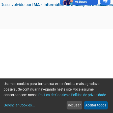
Desenvolvido por
IMA - Informática de Municípios Associados
Usamos cookies para tornar sua experiência a mais agradável
possível. Se continuar navegando neste site, você assume
concordar com nossa
Política de Cookies e Política de privacidade
home
build_circle
event
web
more_horiz
Erro ao enviar informações, por favor tente novamente
Gerenciar Cookies
...
Recusar
Aceitar todos
Início
Serviços
Eventos
Notícias
Mais