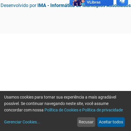
Desenvolvido por
IMA - Informática de Municípios Associados
Usamos cookies para tornar sua experiência a mais agradável
possível. Se continuar navegando neste site, você assume
concordar com nossa
Política de Cookies e Política de privacidade
home
build_circle
event
web
more_horiz
Erro ao enviar informações, por favor tente novamente
Gerenciar Cookies
...
Recusar
Aceitar todos
Início
Serviços
Eventos
Notícias
Mais