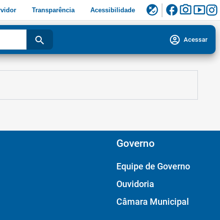
facebook
photo_camera
smart_display
flaky
vidor
Transparência
Acessibilidade
account_circle
search
Acessar
Governo
Equipe de Governo
Ouvidoria
Câmara Municipal