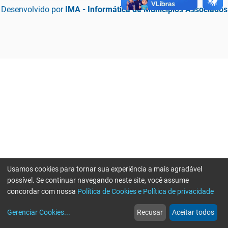
Desenvolvido por
IMA - Informática de Municípios Associados
Usamos cookies para tornar sua experiência a mais agradável
possível. Se continuar navegando neste site, você assume
concordar com nossa
Política de Cookies e Política de privacidade
home
build_circle
event
web
more_horiz
Erro ao enviar informações, por favor tente novamente
Gerenciar Cookies
...
Recusar
Aceitar todos
Início
Serviços
Eventos
Notícias
Mais