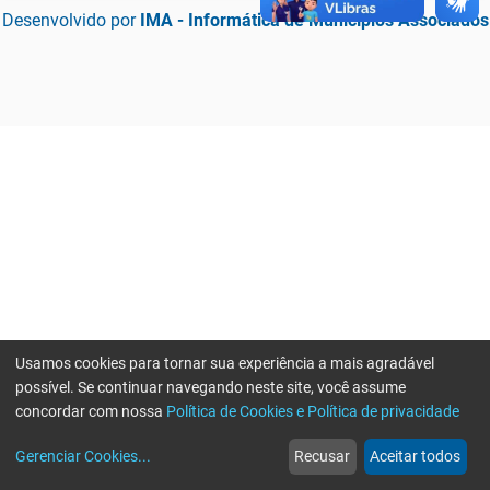
Desenvolvido por
IMA - Informática de Municípios Associados
Usamos cookies para tornar sua experiência a mais agradável
possível. Se continuar navegando neste site, você assume
concordar com nossa
Política de Cookies e Política de privacidade
home
build_circle
event
web
more_horiz
Erro ao enviar informações, por favor tente novamente
Gerenciar Cookies
...
Recusar
Aceitar todos
Início
Serviços
Eventos
Notícias
Mais