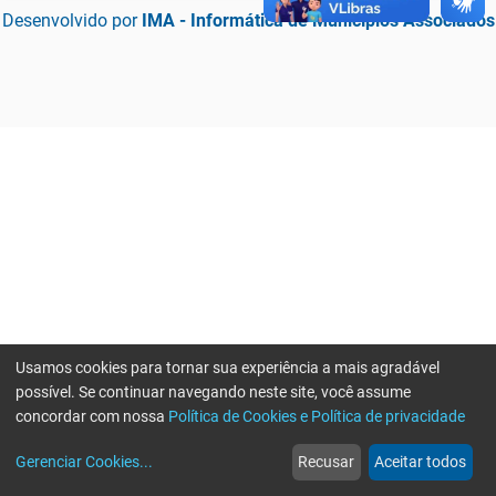
Desenvolvido por
IMA - Informática de Municípios Associados
Usamos cookies para tornar sua experiência a mais agradável
possível. Se continuar navegando neste site, você assume
concordar com nossa
Política de Cookies e Política de privacidade
home
build_circle
event
web
more_horiz
Erro ao enviar informações, por favor tente novamente
Gerenciar Cookies
...
Recusar
Aceitar todos
Início
Serviços
Eventos
Notícias
Mais