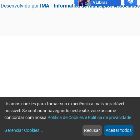
Desenvolvido por
IMA - Informática de Municípios Associados
Usamos cookies para tornar sua experiência a mais agradável
possível. Se continuar navegando neste site, você assume
concordar com nossa
Política de Cookies e Política de privacidade
home
build_circle
event
web
more_horiz
Erro ao enviar informações, por favor tente novamente
Gerenciar Cookies
...
Recusar
Aceitar todos
Início
Serviços
Eventos
Notícias
Mais