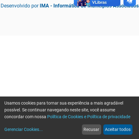
Desenvolvido por
IMA - Informática de Municípios Associados
Usamos cookies para tornar sua experiência a mais agradável
possível. Se continuar navegando neste site, você assume
concordar com nossa
Política de Cookies e Política de privacidade
home
build_circle
event
web
more_horiz
Erro ao enviar informações, por favor tente novamente
Gerenciar Cookies
...
Recusar
Aceitar todos
Início
Serviços
Eventos
Notícias
Mais