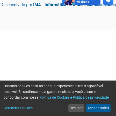
Desenvolvido por
IMA - Informática de Municípios Associados
Usamos cookies para tornar sua experiência a mais agradável
possível. Se continuar navegando neste site, você assume
concordar com nossa
Política de Cookies e Política de privacidade
home
build_circle
event
web
more_horiz
Erro ao enviar informações, por favor tente novamente
Gerenciar Cookies
...
Recusar
Aceitar todos
Início
Serviços
Eventos
Notícias
Mais